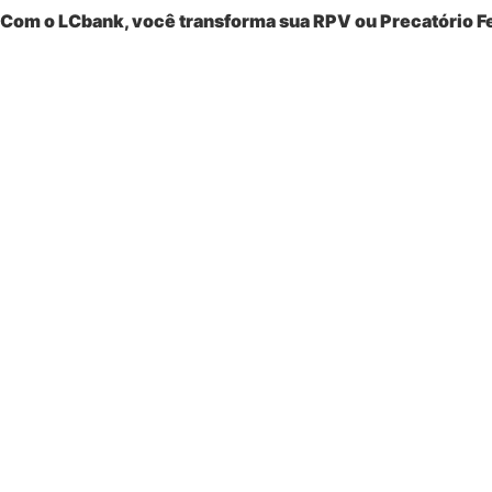
Com o LCbank, você transforma sua
RPV ou Precatório F
Vender RPV Federal