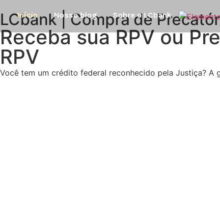
LCbank | Compra de Precatór
Início
Nosso blog
Sobre o LCbank
Receba sua RPV ou Pre
RPV
Você tem um crédito federal reconhecido pela Justiça? A g