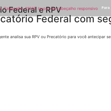
io Federal e RPV
Para
catório Federal com se
ente analisa sua RPV ou Precatório para você antecipar se