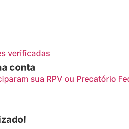
es verificadas
na conta
ciparam sua RPV ou Precatório Fe
izado!